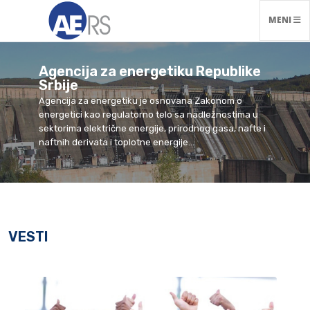
NAVIGACI
MENI
Agencija za energetiku Republike
Srbije
Agencija za energetiku je osnovana Zakonom o
energetici kao regulatorno telo sa nadležnostima u
sektorima električne energije, prirodnog gasa, nafte i
naftnih derivata i toplotne energije...
VESTI