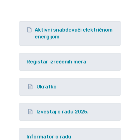
Aktivni snabdevači električnom
energijom
Registar izrečenih mera
Ukratko
Izveštaj o radu 2025.
Informator o radu