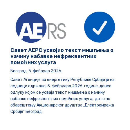
Савет АЕРС усвојио текст мишљења о
начину набавке нефреквентних
помоћних услуга
Београд, 5. фебруар 2026.
Савет Агенције за енергетику Републике Србије је на
седници одржаној 5. фебруара 2026. године, донео
одлуку којом се усваја текст мишљења о начину
набавке нефреквентних помоћних услуга, дато по
обавештењу Акционарског друштва „Електромрежа
Србије” Београд.