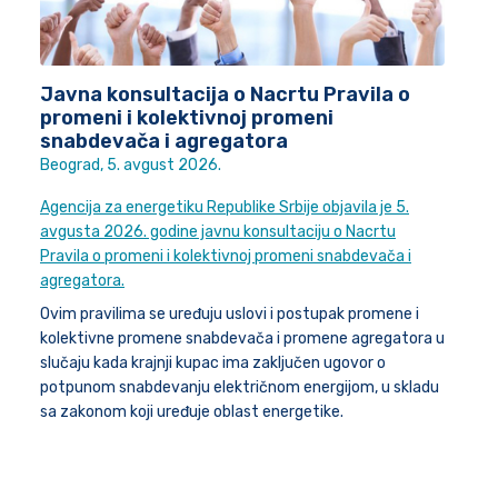
Javna konsultacija o Nacrtu Pravila o
promeni i kolektivnoj promeni
snabdevača i agregatora
Beograd, 5. avgust 2026.
Agencija za energetiku Republike Srbije objavila je 5.
avgusta 2026. godine javnu konsultaciju o Nacrtu
Pravila o promeni i kolektivnoj promeni snabdevača i
agregatora.
Ovim pravilima se uređuju uslovi i postupak promene i
kolektivne promene snabdevača i promene agregatora u
slučaju kada krajnji kupac ima zaključen ugovor o
potpunom snabdevanju električnom energijom, u skladu
sa zakonom koji uređuje oblast energetike.