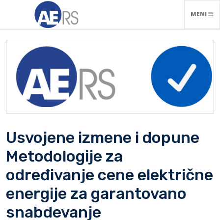
NAVIGACI
MENI
Usvojene izmene i dopune
Metodologije za
određivanje cene električne
energije za garantovano
snabdevanje