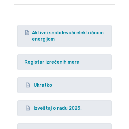
Aktivni snabdevači električnom
energijom
Registar izrečenih mera
Ukratko
Izveštaj o radu 2025.