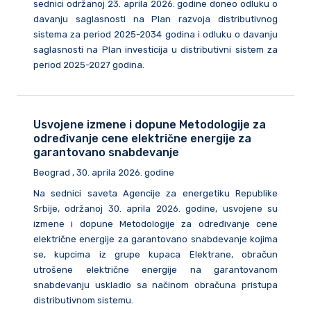
sednici održanoj 23. aprila 2026. godine doneo odluku o
davanju saglasnosti na Plan razvoja distributivnog
sistema za period 2025-2034 godina i odluku o davanju
saglasnosti na Plan investicija u distributivni sistem za
period 2025-2027 godina.
Usvojene izmene i dopune Metodologije za
određivanje cene električne energije za
garantovano snabdevanje
Beograd , 30. aprila 2026. godine
Na sednici saveta Agencije za energetiku Republike
Srbije, održanoj 30. aprila 2026. godine, usvojene su
izmene i dopune Metodologije za određivanje cene
električne energije za garantovano snabdevanje kojima
se, kupcima iz grupe kupaca Elektrane, obračun
utrošene električne energije na garantovanom
snabdevanju uskladio sa načinom obračuna pristupa
distributivnom sistemu.