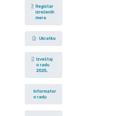
Registar
izrečenih
mera
Ukratko
Izveštaj
o radu
2025.
Informator
o radu