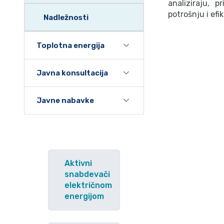
analiziraju, 
potrošnju i efik
Nadležnosti
Toplotna energija
Javna konsultacija
Javne nabavke
Aktivni
snabdevači
električnom
energijom