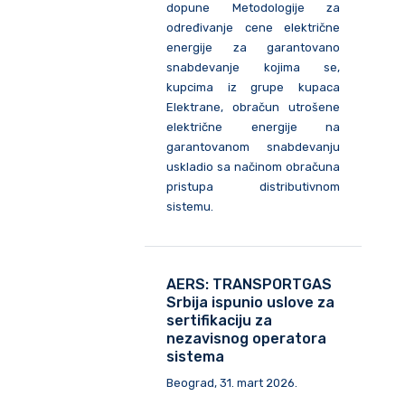
dopune Metodologije za
određivanje cene električne
energije za garantovano
snabdevanje kojima se,
kupcima iz grupe kupaca
Elektrane, obračun utrošene
električne energije na
garantovanom snabdevanju
uskladio sa načinom obračuna
pristupa distributivnom
sistemu.
AERS: TRANSPORTGAS
Srbija ispunio uslove za
sertifikaciju za
nezavisnog operatora
sistema
Beograd, 31. mart 2026.