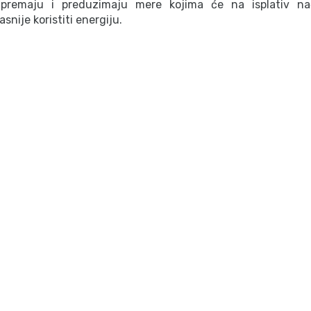
pripremaju i preduzimaju mere kojima će na isplativ na
asnije koristiti energiju.