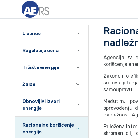
Racio
Licence
nadlež
Regulacija cena
Agencija za e
korišćenja ener
Tržište energije
Zakonom o efik
su ova pitanj
Žalbe
samoupravu.
Međutim, pov
Obnovljivi izvori
sprovođenju d
energije
nadležnosti Ag
Racionalno korišćenje
Priložena info
energije
skroman cilj: