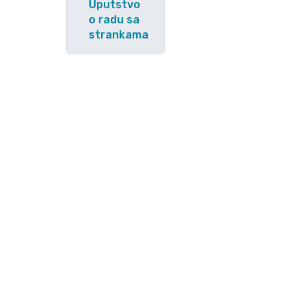
Uputstvo
o radu sa
strankama