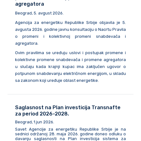
agregatora
Beograd, 5. avgust 2026.
Agencija za energetiku Republike Srbije objavila je 5.
avgusta 2026. godine javnu konsultaciju o Nacrtu Pravila
o promeni i kolektivnoj promeni snabdevača i
agregatora.
Ovim pravilima se uređuju uslovi i postupak promene i
kolektivne promene snabdevača i promene agregatora
u slučaju kada krajnji kupac ima zaključen ugovor o
potpunom snabdevanju električnom energijom, u skladu
sa zakonom koji uređuje oblast energetike.
Saglasnost na Plan investicija Transnafte
za period 2026-2028.
Beograd, 1.jun 2026.
Savet Agencije za energetiku Republike Srbije je na
sednici održanoj 28. maja 2026. godine doneo odluku o
davanju saglasnosti na Plan investicija sistema za