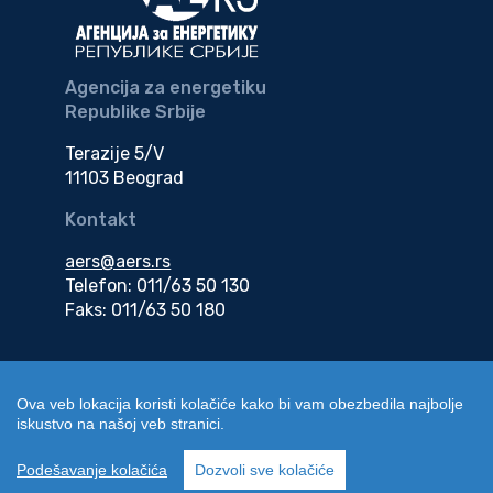
Agencija za energetiku
Republike Srbije
Terazije 5/V
11103 Beograd
Kontakt
aers@aers.rs
Telefon: 011/63 50 130
Faks: 011/63 50 180
Adresa za dostavu
elektronske dokumentacije
Ova veb lokacija koristi kolačiće kako bi vam obezbedila najbolje
iskustvo na našoj veb stranici.
edokumenti@aers.rs
Podešavanje kolačića
Dozvoli sve kolačiće