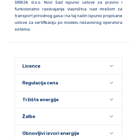
SRBIJA d.o.o. Novi Sad ispunio uslove za pravno i
funkcionalno razdvajanje vlasništva nad mrežom za
transport prirodnog gasa i na taj način ispunio propisane
uslove za sertifikaciju po modelu nezavisnog operatora
sistema.
Licence
Regulacija cena
Tržište energije
Žalbe
Obnovljivi izvori energije