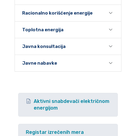
Racionalno korišćenje energije
Toplotna energija
Javna konsultacija
Javne nabavke
Aktivni snabdevači električnom
energijom
Registar izrečenih mera