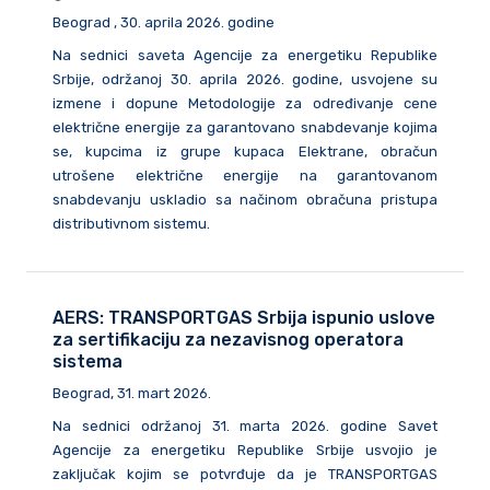
Beograd , 30. aprila 2026. godine
Na sednici saveta Agencije za energetiku Republike
Srbije, održanoj 30. aprila 2026. godine, usvojene su
izmene i dopune Metodologije za određivanje cene
električne energije za garantovano snabdevanje kojima
se, kupcima iz grupe kupaca Elektrane, obračun
utrošene električne energije na garantovanom
snabdevanju uskladio sa načinom obračuna pristupa
distributivnom sistemu.
AERS: TRANSPORTGAS Srbija ispunio uslove
za sertifikaciju za nezavisnog operatora
sistema
Beograd, 31. mart 2026.
Na sednici održanoj 31. marta 2026. godine Savet
Agencije za energetiku Republike Srbije usvojio je
zaključak kojim se potvrđuje da je TRANSPORTGAS