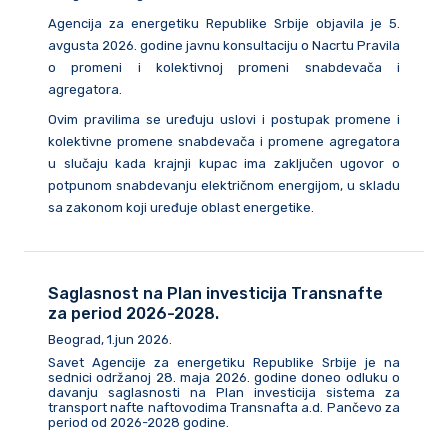
Agencija za energetiku Republike Srbije objavila je 5.
avgusta 2026. godine javnu konsultaciju o Nacrtu Pravila
o promeni i kolektivnoj promeni snabdevača i
agregatora.
Ovim pravilima se uređuju uslovi i postupak promene i
kolektivne promene snabdevača i promene agregatora
u slučaju kada krajnji kupac ima zaključen ugovor o
potpunom snabdevanju električnom energijom, u skladu
sa zakonom koji uređuje oblast energetike.
Saglasnost na Plan investicija Transnafte
za period 2026-2028.
Beograd, 1.jun 2026.
Savet Agencije za energetiku Republike Srbije je na
sednici održanoj 28. maja 2026. godine doneo odluku o
davanju saglasnosti na Plan investicija sistema za
transport nafte naftovodima Transnafta a.d. Pančevo za
period od 2026-2028 godine.