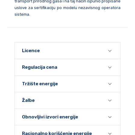
transport prirodnog gasa i na taj način ispunio propisane
uslove za sertifikaciju po modelu nezavisnog operatora
sistema.
Licence
Regulacija cena
Tržište energije
Žalbe
Obnovljivi izvori energije
Racionalno korišćenje energije