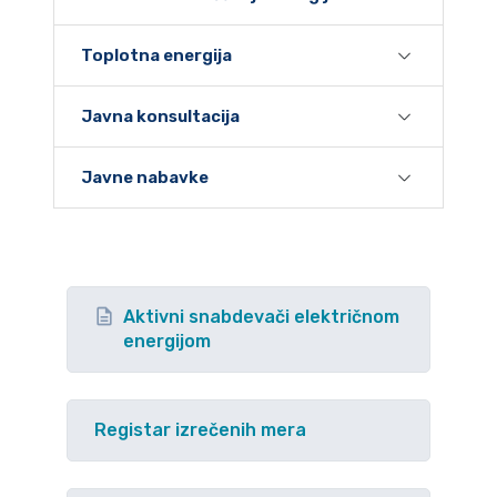
Toplotna energija
Javna konsultacija
Javne nabavke
Aktivni snabdevači električnom
energijom
Registar izrečenih mera