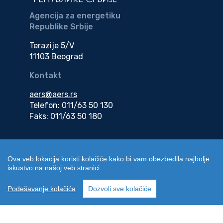
Agencija za energetiku
Republike Srbije
Terazije 5/V
11103 Beograd
Kontakt
aers@aers.rs
Telefon: 011/63 50 130
Faks: 011/63 50 180
Adresa za dostavu
elektronske dokumentacije
Ova veb lokacija koristi kolačiće kako bi vam obezbedila najbolje
iskustvo na našoj veb stranici.
edokumenti@aers.rs
Podešavanje kolačića
Dozvoli sve kolačiće
Copyright | Agencija za energetiku Republike Srbije