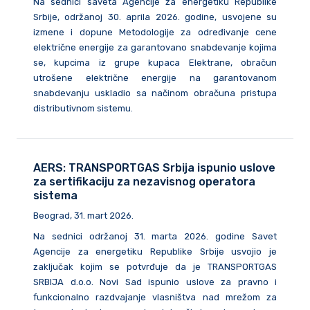
Na sednici saveta Agencije za energetiku Republike
Srbije, održanoj 30. aprila 2026. godine, usvojene su
izmene i dopune Metodologije za određivanje cene
električne energije za garantovano snabdevanje kojima
se, kupcima iz grupe kupaca Elektrane, obračun
utrošene električne energije na garantovanom
snabdevanju uskladio sa načinom obračuna pristupa
distributivnom sistemu.
AERS: TRANSPORTGAS Srbija ispunio uslove
za sertifikaciju za nezavisnog operatora
sistema
Beograd, 31. mart 2026.
Na sednici održanoj 31. marta 2026. godine Savet
Agencije za energetiku Republike Srbije usvojio je
zaključak kojim se potvrđuje da je TRANSPORTGAS
SRBIJA d.o.o. Novi Sad ispunio uslove za pravno i
funkcionalno razdvajanje vlasništva nad mrežom za