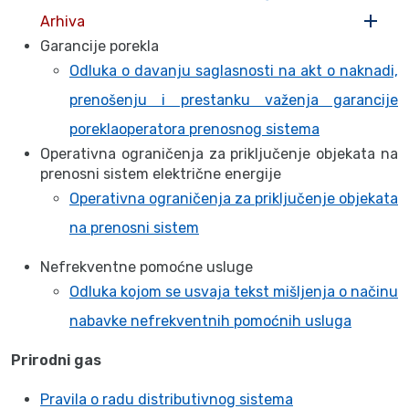
Arhiva
Garancije porekla
Odluka o davanju saglasnosti na akt o naknadi,
prenošenju i prestanku važenja garancije
poreklaoperatora prenosnog sistema
Operativna ograničenja za priključenje objekata na
prenosni sistem električne energije
Operativna ograničenja za priključenje objekata
na prenosni sistem
Nefrekventne pomoćne usluge
Odluka kojom se usvaja tekst mišljenja o načinu
nabavke nefrekventnih pomoćnih usluga
Prirodni gas
Pravila o radu distributivnog sistema