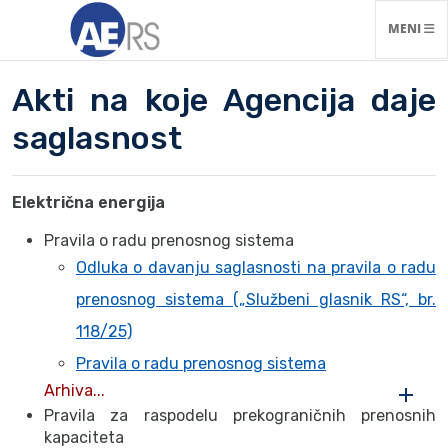
NAVIGACI
MENI
Akti na koje Agencija daje
saglasnost
Električna energija
Pravila o radu prenosnog sistema
Odluka o davanju saglasnosti na pravila o radu
prenosnog sistema („Službeni glasnik RS“, br.
118/25)
Pravila o radu prenosnog sistema
Arhiva...
Pravila za raspodelu prekograničnih prenosnih
kapaciteta