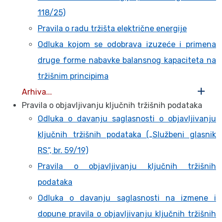
118/25)
Pravila o radu tržišta električne energije
Odluka kojom se odobrava izuzeće i primena
druge forme nabavke balansnog kapaciteta na
tržišnim principima
Arhiva...
Pravila o objavljivanju ključnih tržišnih podataka
Odluka o davanju saglasnosti o objavljivanju
ključnih tržišnih podataka („Službeni glasnik
RS“, br. 59/19)
Pravila o objavljivanju ključnih tržišnih
podataka
Odluka o davanju saglasnosti na izmene i
dopune pravila o objavljivanju ključnih tržišnih