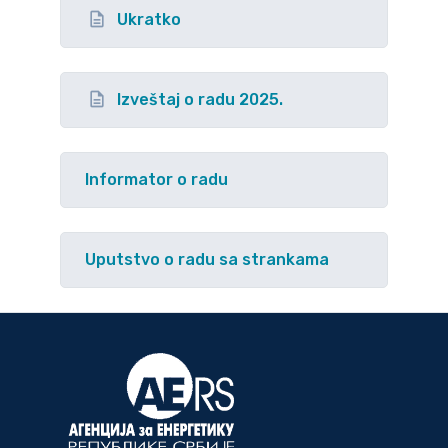
Ukratko
Izveštaj o radu 2025.
Informator o radu
Uputstvo o radu sa strankama