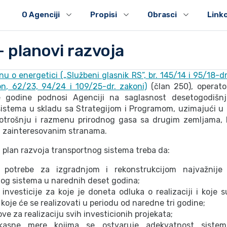
O Agenciji
Propisi
Obrasci
Link
 planovi razvoja
u o energetici („Službeni glasnik RS”, br. 145/14 i 95/18-dr
on, 62/23, 94/24 i 109/25-dr. zakoni)
(član 250), operato
 godine podnosi Agenciji na saglasnost desetogodišnj
istema u skladu sa Strategijom i Programom, uzimajući u 
potrošnju i razmenu prirodnog gasa sa drugim zemljama, k
a zainteresovanim stranama.
 plan razvoja transportnog sistema treba da:
potrebe za izgradnjom i rekonstrukcijom najvažnije i
og sistema u narednih deset godina;
 investicije za koje je doneta odluka o realizaciji i koje s
 koje će se realizovati u periodu od naredne tri godine;
ve za realizaciju svih investicionih projekata;
ikasne mere kojima se ostvaruje adekvatnost sistem