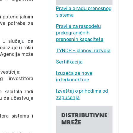
Pravila o radu prenosnog
sistema
i potencijalnim
sve potrebe za
Pravila za raspodelu
prekograničnih
prenosnih kapaciteta
. U slučaju da
ealizuje u roku
TYNDP – planovi razvoja
a Agencija može
Sertifikacija
vesticije;
Izuzeća za nove
g investitora
interkonektore
Izveštaj o prihodima od
 kapitala radi
zagušenja
ru da učestvuje
DISTRIBUTIVNE
tora sistema i
MREŽE