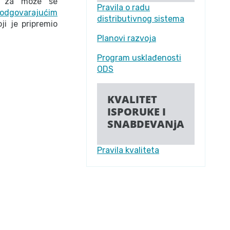
ma za može se
Pravila o radu
odgovarajućim
distributivnog sistema
ji je pripremio
Planovi razvoja
Program usklađenosti
ODS
KVALITET
ISPORUKE I
SNABDEVANjA
Pravila kvaliteta