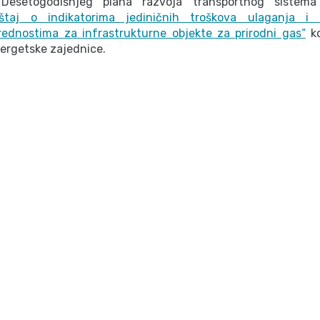
Desetogodišnjeg plana razvoja transportnog siste
eštaj o indikatorima jediničnih troškova ulaganja i 
rednostima za infrastrukturne objekte za prirodni gas“
ko
nergetske zajednice.