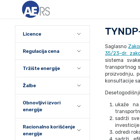
TYNDP-
Licence
Saglasno
Zakon
Regulacija cena
35/23-dr. zak
sistema svake
transportnog s
Tržište energije
proizvodnju, 
konsultacije s
Žalbe
Desetogodišnji
Obnovljivi izvori
ukaže na 
energije
transportn
sadrži sve
investicije
Racionalno korišćenje
odredi roko
energije
sadrži ef