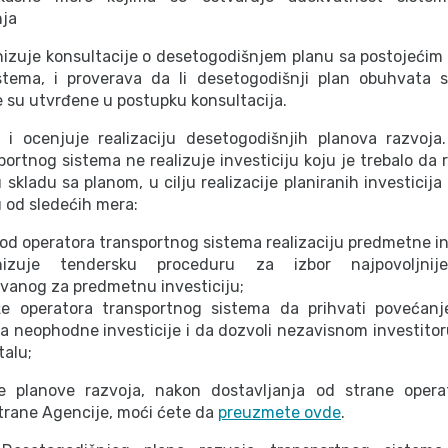
ja
izuje konsultacije o desetogodišnjem planu sa postojećim 
istema, i proverava da li desetogodišnji plan obuhvata 
 su utvrđene u postupku konsultacija.
i i ocenjuje realizaciju desetogodišnjih planova razvoja
ortnog sistema ne realizuje investiciju koju je trebalo da r
 skladu sa planom, u cilju realizacije planiranih investicij
 od sledećih mera:
 od operatora transportnog sistema realizaciju predmetne in
izuje tendersku proceduru za izbor najpovoljnije
vanog za predmetnu investiciju;
e operatora transportnog sistema da prihvati povećanje
ja neophodne investicije i da dozvoli nezavisnom investito
talu;
e planove razvoja, nakon dostavljanja od strane opera
trane Agencije, moći ćete da
preuzmete ovde
.