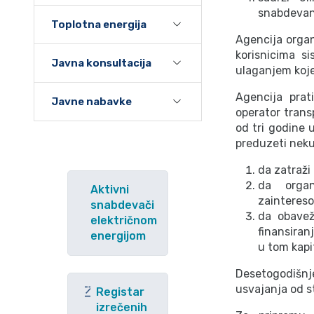
snabdevan
Toplotna energija
Agencija organ
korisnicima s
Javna konsultacija
ulaganjem koje
Agencija prat
Javne nabavke
operator transp
od tri godine u
preduzeti neku
da zatraži
da organ
Aktivni
zaintereso
snabdevači
da obavež
električnom
finansiran
energijom
u tom kapi
Desetogodišnj
usvajanja od s
Registar
izrečenih