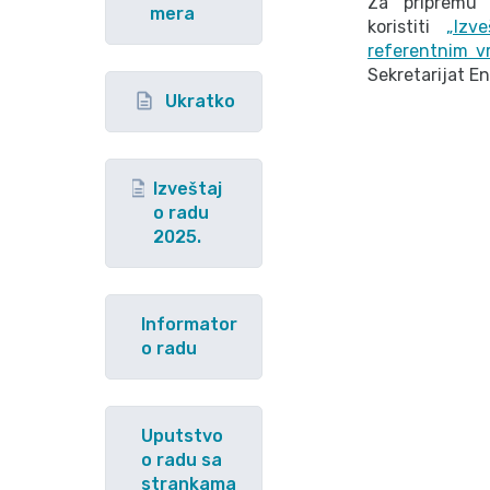
Za pripremu 
mera
koristiti
„Izv
referentnim v
Sekretarijat E
Ukratko
Izveštaj
o radu
2025.
Informator
o radu
Uputstvo
o radu sa
strankama