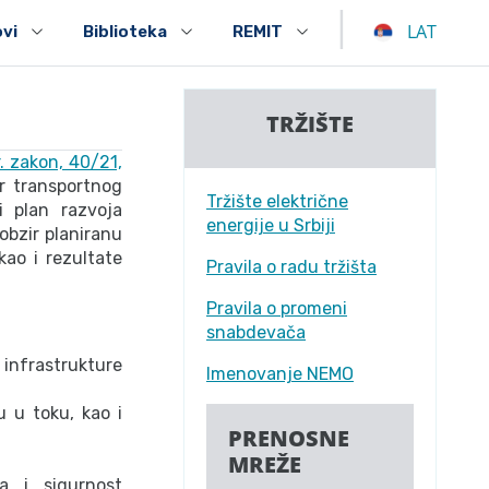
|
LAT
ovi
Biblioteka
REMIT
TRŽIŠTE
. zakon, 40/21,
r transportnog
Tržište električne
i plan razvoja
energije u Srbiji
obzir planiranu
ao i rezultate
Pravila o radu tržišta
Pravila o promeni
snabdevača
nfrastrukture
Imenovanje NEMO
u u toku, kao i
PRENOSNE
MREŽE
a i sigurnost