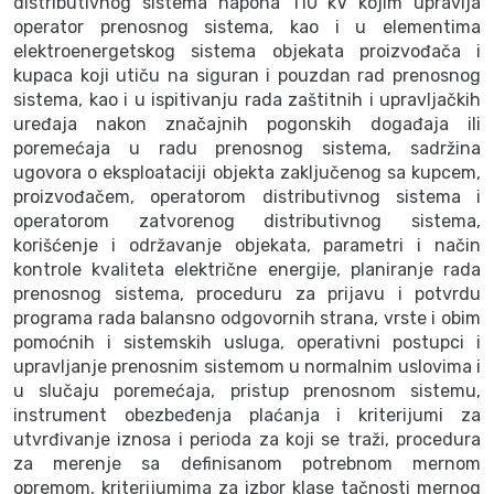
distributivnog sistema napona 110 kV kojim upravlja
operator prenosnog sistema, kao i u elementima
elektroenergetskog sistema objekata proizvođača i
kupaca koji utiču na siguran i pouzdan rad prenosnog
sistema, kao i u ispitivanju rada zaštitnih i upravljačkih
uređaja nakon značajnih pogonskih događaja ili
poremećaja u radu prenosnog sistema, sadržina
ugovora o eksploataciji objekta zaključenog sa kupcem,
proizvođačem, operatorom distributivnog sistema i
operatorom zatvorenog distributivnog sistema,
korišćenje i održavanje objekata, parametri i način
kontrole kvaliteta električne energije, planiranje rada
prenosnog sistema, proceduru za prijavu i potvrdu
programa rada balansno odgovornih strana, vrste i obim
pomoćnih i sistemskih usluga, operativni postupci i
upravljanje prenosnim sistemom u normalnim uslovima i
u slučaju poremećaja, pristup prenosnom sistemu,
instrument obezbeđenja plaćanja i kriterijumi za
utvrđivanje iznosa i perioda za koji se traži, procedura
za merenje sa definisanom potrebnom mernom
opremom, kriterijumima za izbor klase tačnosti mernog