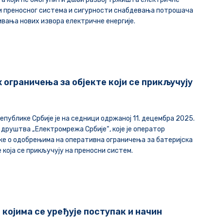
и преносног система и сигурности снабдевања потрошача
вања нових извора електричне енергије.
ограничења за објекте који се прикључују
епублике Србије је на седници одржаној 1
1
.
децембр
а 2025.
 друштва „Електромрежа Србије“, које је оператор
ке о одобрењима на оперативна ограничења за батеријска
 кој
а
се прикључују на преносни систем.
којима се уређује поступак и начин