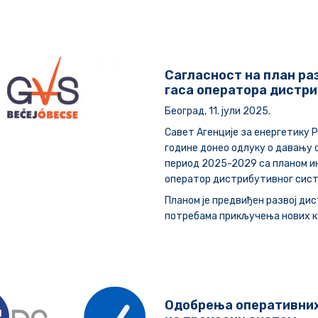
Сагласност на план ра
гаса оператора дистри
Београд, 11. јули 2025.
Савет Агенције за енергетику Ре
године донео одлуку о давању 
период 2025-2029 са планом ин
оператор дистрибутивног систе
Планом је предвиђен развој ди
потребама прикључења нових к
Одобрења оперативних 