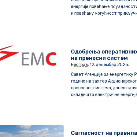
енергије повећање поузданост
и повећану могућност прикључи
Одобрења оперативних 
на преносни систем
Б
еоград
,
12
.
децембар
2025.
Савет Агенције за енергетику Р
године на захтев Акционарског
преносног система, донео одлу
складишта електричне енергије
Сагласност на правила 