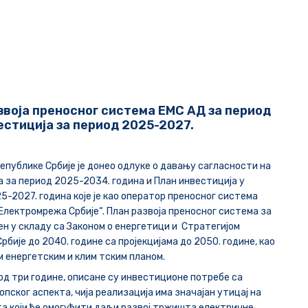
звоја преносног система ЕМС АД за период
естиција за период 2025-2027.
епублике Србије је донео одлуке о давању сагласности на
а за период 2025-2034. година и План инвестиција у
5-2027. година које је као оператор преносног система
Електромрежа Србије“.
План развоја преносног система за
ен у складу са Законом о енергетици и Стратегијом
рбије до 2040. године са пројекцијама до 2050. године, као
 енергетским и клим тским планом.
 од три године, описане су инвестиционе потребе са
опског аспекта, чија реализација има значајан утицај на
а који ће омогућити даљи развој тржишта електричне