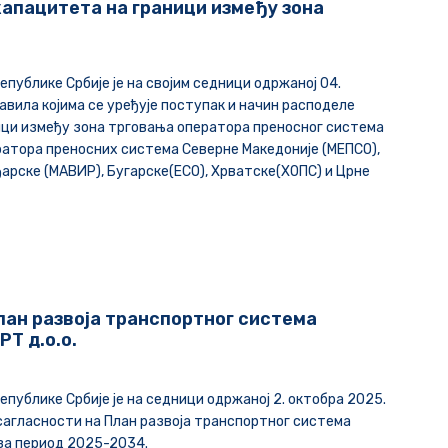
апацитета на граници између зона
епублике Србије је на својим седници одржаној 04.
авила којима се уређује поступак и начин расподеле
ици између зона трговања оператора преносног система
ратора преносних система Северне Македоније (МЕПСО),
ђарске (МАВИР), Бугарске(ЕСО), Хрватске(ХОПС) и Црне
лан развоја транспортног система
Т д.о.о.
епублике Србије је на седници одржаној 2. октобра 2025.
сагласности на План развоја транспортног система
за период 2025-2034.