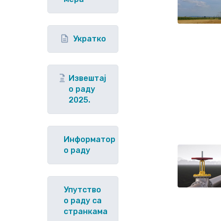
Укратко
Извештај
о раду
2025.
Информатор
о раду
Упутство
o раду са
странкама