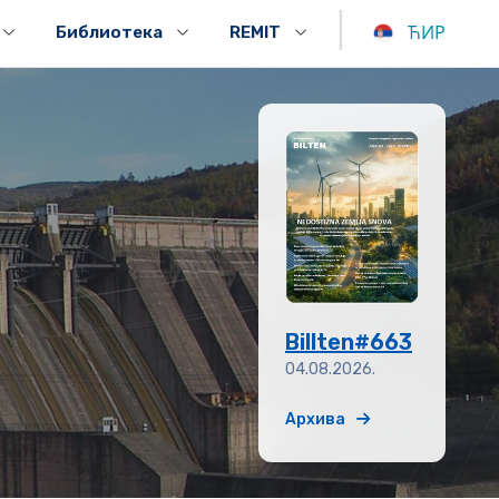
|
ЋИР
Библиотека
REMIT
Billten#663
04.08.2026.
Архива