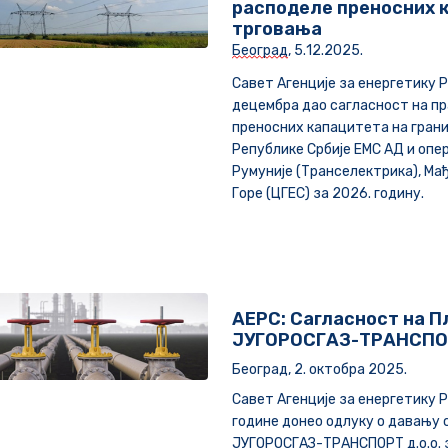
расподеле преносних к
трговања
Београд
,
5
.1
2
.202
5
.
Савет Агенције за енергетику Р
децембра дао сагласност на пр
преносних капацитета на гран
Републике Србије ЕМС АД и опе
Румуније (Транселектрика), Ма
Горе (ЦГЕС) за 2026. годину.
АЕРС: Сагласност на П
ЈУГОРОСГАЗ-ТРАНСПОР
Београд, 2. октобра 2025.
Савет Агенције за енергетику Р
године донео одлуку о давању 
ЈУГОРОСГАЗ-ТРАНСПОРТ д.о.о. 