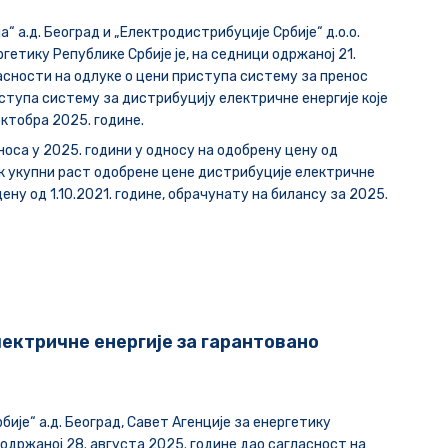
“ а.д. Београд и „Електродистрибуције Србије“ д.о.о.
ргетику Републике Србије је, на седници одржаној 21.
ласности на одлуке о цени приступа систему за пренос
ступа систему за дистрибуцију електричне енергије које
октобра 2025. године.
оса у 2025. години у односу на одобрену цену од
док укупни раст одобрене цене дистрибуције електричне
ену од 1.10.2021. године, обрачунату на билансу за 2025.
лектричне енергије за гарантовано
ије“ а.д. Београд, Савет Агенције за енергетику
 одржаној 28. августа 2025. године дао сагласност на