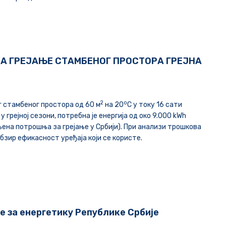
ЗА ГРЕЈАЊЕ СТАМБЕНОГ ПРОСТОРА ГРЕЈНА
2
о
г стамбеног простора од 60 м
на 20
C у току 16 сати
у грејној сезони, потребна је енергија од око 9.000 kWh
ена потрошња за грејање у Србији). При анализи трошкова
обзир ефикасност уређаја који се користе.
е за енергетику Републике Србије