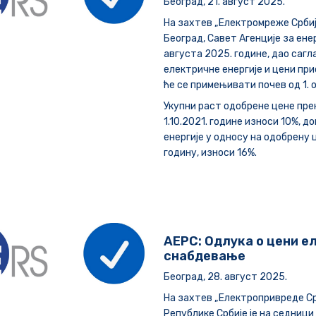
Београд, 21. август 2025.
На захтев „Електромреже Србија
Београд, Савет Агенције за ене
августа 2025. године, дао саг
електричне енергије и цени при
ће се примењивати почев од 1. 
Укупни раст одобрене цене прен
1.10.2021. године износи 10%, 
енергије у односу на одобрену ц
годину, износи 16%.
АЕРС: Одлука о цени е
снабдевање
Београд, 28. август 2025.
На захтев „Електропривреде Срб
Републике Србије је на седници