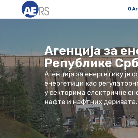
О А
Агенција за е
Републике Срб
Агенција за енергетику је 
енергетици као регулаторн
у секторима електричне ене
нафте и нафтних деривата..