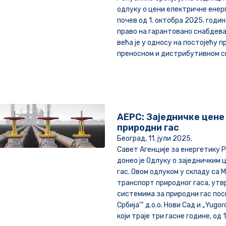
одлуку о цени електричне енер
почев од 1. октобра 2025. годин
право на гарантовано снабдева
већа је у односу на постојећу 
преносном и дистрибутивном с
АЕРС: Заједничке цене
природни гас
Београд, 11. јули 2025.
Савет Агенције за енергетику 
донео је Одлуку о заједничким
гас. Овом одлуком у складу са
транспорт природног гаса, утв
системима за природни гас пос
Србија'“ д.о.о. Нови Сад и „Yug
који траје три гасне године, од