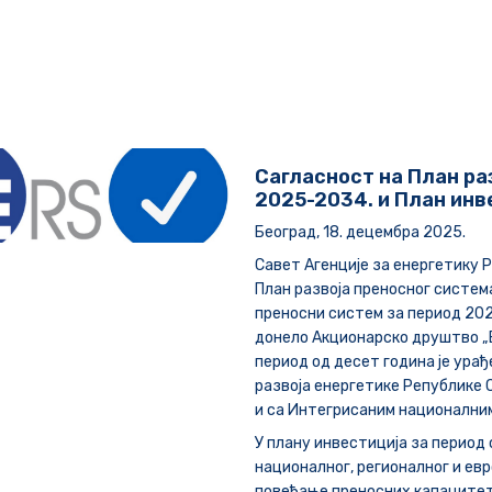
Сагласност на План ра
2025-2034. и План инв
Београд, 18. децембра 2025.
Савет Агенције за енергетику Р
План развоја преносног систем
преносни систем за период 202
донело Акционарско друштво „
период од десет година је урађ
развоја енергетике Републике С
и са Интегрисаним националним
У плану инвестиција за период
националног, регионалног и евр
повећање преносних капацитет