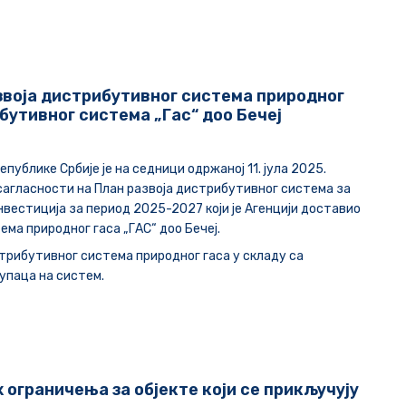
звоја дистрибутивног система природног
бутивног система „Гас“ доо Бечеј
публике Србије је на седници одржаној 11. јула 2025.
сагласности на План развоја дистрибутивног система за
вестиција за период 2025-2027 који је Агенцији доставио
ма природног гаса „ГАС“ доо Бечеј
.
стрибутивног система природног гаса у складу са
упаца на систем.
ограничења за објекте који се прикључују