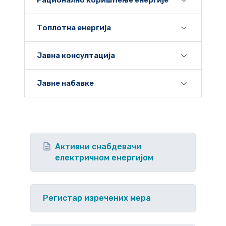
Рационално коришћење енергије
Топлотна енергија
Јавна консултација
Јавне набавке
Активни снабдевачи
електричном енергијом
Регистар изречених мера