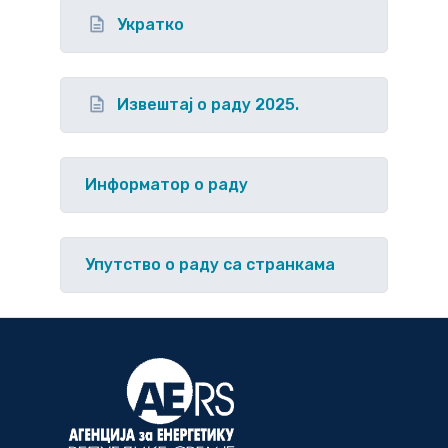
Укратко
Извештај о раду 2025.
Информатор о раду
Упутство o раду са странкама