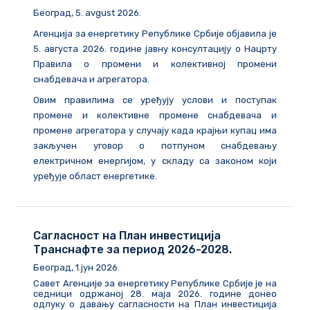
Београд
, 5. avgust 2026.
Агенција за енергетику Републике Србије објавила је
5. августа 2026. године
јавну консултацију о Нацрту
Правила о промени и колективној промени
снабдевача и агрегатора.
Овим правилима се уређују услови и поступак
промене и колективне промене снабдевача и
промене агрегатора у случају када крајњи купац има
закључен уговор о потпуном снабдевању
електричном енергијом, у складу са законом који
уређује област енергетике.
Сагласност на План инвестиција
Транснафте за период 2026-2028.
Београд, 1.јун 2026.
Савет Агенције за енергетику Републике Србије је на
седници одржаној 28. маја 2026. године донео
одлуку о давању сагласности на План инвестиција