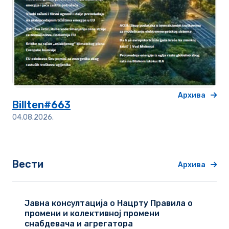
Архива
Billten#663
04.08.2026.
Вести
Архива
Јавна консултација о Нацрту Правила о
промени и колективној промени
снабдевача и агрегатора