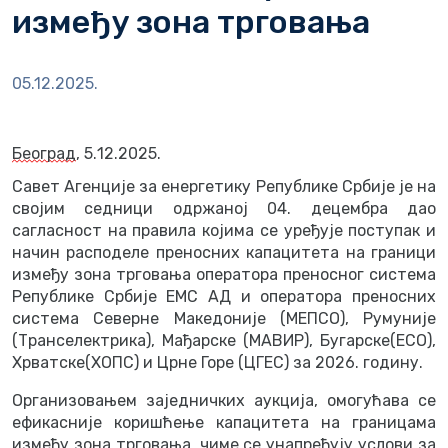
између зона трговања
05.12.2025.
Београд
,
5
.1
2
.202
5
.
Савет Агенције за енергетику Републике Србије је на
својим седници одржаној 04. децембра дао
сагласност на правила којима се уређује поступак и
начин расподеле преносних капацитета на граници
између зона трговања оператора преносног система
Републике Србије ЕМС АД и оператора преносних
система Северне Македоније (МЕПСО), Румуније
(Транселектрика), Мађарске (МАВИР), Бугарске(ЕСО),
Хрватске(ХОПС) и Црне Горе (ЦГЕС) за 2026. годину.
Организовањем заједничких аукција, омогућава се
ефикасније коришћење капацитета на границама
између зона трговања, чиме се унапређују услови за