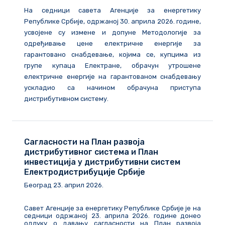
На седници савета Агенције за енергетику
Републике Србије, одржаној 30. априла 2026. године,
усвојене су измене и допуне Методологије за
одређивање цене електричне енергије за
гарантовано снабдевање, којима се, купцима из
групе купаца Електране, обрачун утрошене
електричне енергије на гарантованом снабдевању
ускладио са начином обрачуна приступа
дистрибутивном систему.
Сагласности на План развоја
дистрибутивног система и План
инвестиција у дистрибутивни систем
Електродистрибуције Србије
Београд
23
.
април
202
6
.
Савет Агенције за енергетику Републике Србије је на
седници одржаној 23. априла 2026. године донео
одлуку о давању сагласности на План развоја