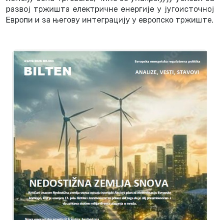
развој тржишта електричне енергије у југоисточној
Европи и за његову интеграцију у европско тржиште.