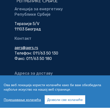
Агенција за енергетику
Републике Србије
Теразије 5/V
11103 Београд
Контакт
aers@aers.rs
Телефон: 011/63 50 130
Факс: 011/63 50 180
Адреса за доставу
електронске
документације
Ова веб локација користи колачиће како би вам обезбедила
најбоље искуство на нашој веб страници.
edokumenti@aers.rs
Подешавање колачића
Дозволи све колачиће