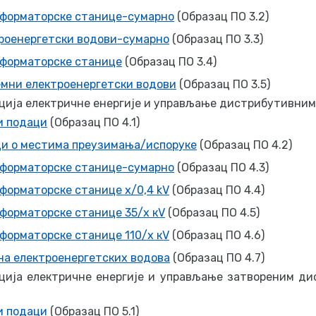
форматорске станице-сумарно
(Образац ПО 3.2)
роенергетски водови-сумарно
(Образац ПО 3.3)
форматорске станице
(Образац ПО 3.4)
мни електроенергетски водови
(Образац ПО 3.5)
ција електричне енергије и управљање дистрибутивни
 подаци
(Образац ПО 4.1)
и о местима преузимања/испоруке
(Образац ПО 4.2)
форматорске станице-сумарно
(Образац ПО 4.3)
форматорске станице x/0,4 kV
(Образац ПО 4.4)
форматорске станице 35/x кV
(Образац ПО 4.5)
форматорске станице 110/x кV
(Образац ПО 4.6)
а електроенергетских водова
(Образац ПО 4.7)
ција електричне енергије и управљање затвореним д
 подаци
(Образац ПО 5.1)