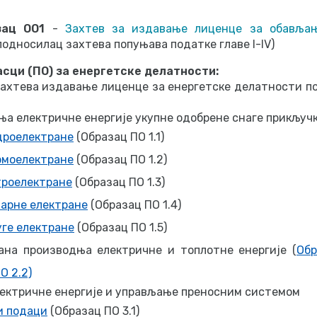
зац ОО1
-
Захтев за издавање лиценце за обављањ
подносилац захтева попуњава податке главе I-IV)
сци (ПО) за енергетске делатности:
захтева издавање лиценце за енергетске делатности под 
а електричне енергије укупне одобрене снаге прикључк
дроелектране
(Образац ПО 1.1)
рмоелектране
(Образац ПО 1.2)
троелектране
(Образац ПО 1.3)
ларне електране
(Образац ПО 1.4)
уге електране
(Образац ПО 1.5)
ана производња електричне и топлотне енергије (
Обр
О 2.2)
ектричне енергије и управљање преносним системом
 подаци
(Образац ПО 3.1)