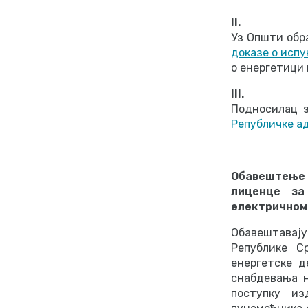
II.
Уз Општи обра
доказе о исп
о енергетици 
III.
Подносилац з
Републичке а
Обавештење
лиценце за
електричном 
Обавештавај
Републике С
енергетске д
снабдевања н
поступку из