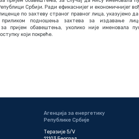
за пријем обавештења, за случај да нису именовала п
епублици Србији. Ради ефикаснијег и економичнијег во
иценце по захтеву страног правног лица, указујемо да
 приликом подношења захтева за издавање лиц
 за пријем обавештења, уколико није именовала пу
оступку који покреће.
Агенција за енергетику
Републике Србије
Теразије 5/V
11103 Београд