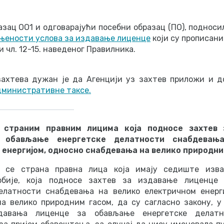
зац ОО1 и одговарајући посебни образац (ПО), подноси
уњености услова за издавање лиценце
који су прописани 
и чл. 12-15. наведеног Правилника.
ахтева дужан је да Агенцији уз захтев приложи и д
дминистративне таксе.
 страним правним лицима која подносе захтев 
 обављање енергетске делатности снабдевањ
енергијом, односно снабдевања на велико природни
у се страна правна лица која имају седиште изва
рбије, која подносе захтев за издавање лиценце
елатности снабдевања на велико електричном енерг
а велико природним гасом, да су сагласно закону, у
давања лиценце за обављање енергетске делатн