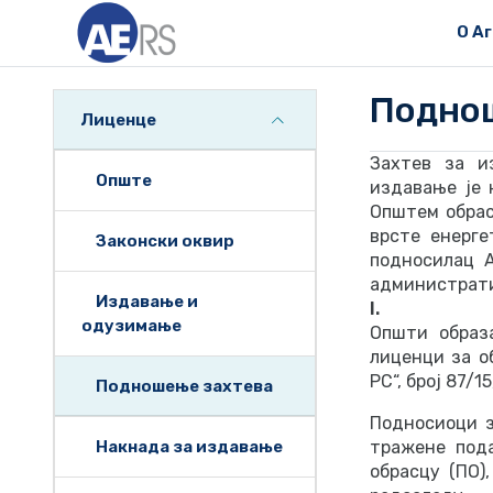
О А
Поднош
Лиценце
Захтев за и
Опште
издавање је 
Општем обрас
врсте енерге
Законски оквир
подносилац А
администрати
Издавање и
I.
одузимање
Општи образ
лиценци за о
РС“, број 87/1
Подношење захтева
Подносиоци з
Накнада за издавање
тражене пода
обрасцу (ПО)