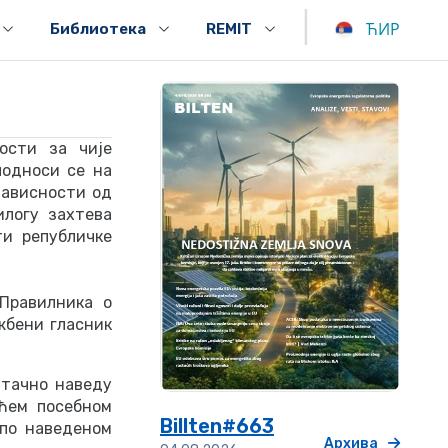
|
ЋИР
Библиотека
REMIT
ости за чије
подноси се на
зависности од
илогу захтева
ти републичке
Правилника о
жбени гласник
 тачно наведу
ћем посебном
Billten#663
 по наведеном
Архива