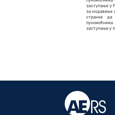
пуномоћника 
заступање у Р
за издавање л
странке да
пуномоћника
заступање у п