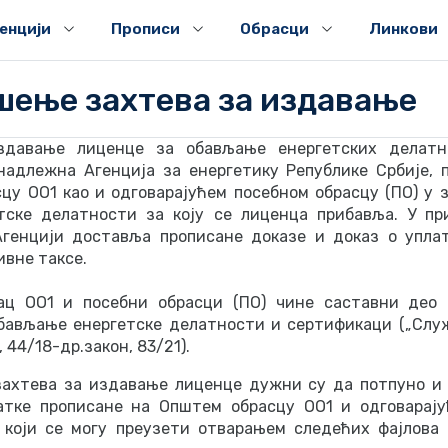
генцији
Прописи
Обрасци
Линкови
ење захтева за издавање
здавање лиценце за обављање енергетских делатн
надлежна Агенција за енергетику Републике Србије, 
цу ОО1 као и одговарајућем посебном обрасцу (ПО) у 
тске делатности за коју се лиценца прибавља. У пр
генцији доставља прописане доказе и доказ о упла
вне таксе.
ац ОО1 и посебни обрасци (ПО) чине саставни део 
бављање енергетске делатности и сертификаци („Слу
5, 44/18-др.закон, 83/21).
ахтева за издавање лиценце дужни су да потпуно и
тке прописане на Општем обрасцу ОО1 и одговарају
, који се могу преузети отварањем следећих фајлова