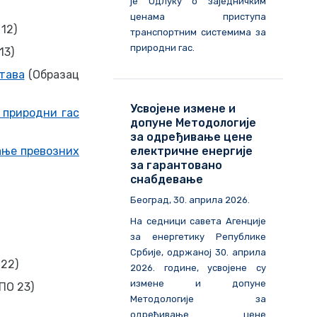
је Одлуку о заједничким
ценама приступа
12)
транспортним системима за
природни гас.
13)
тава
(Образац
Усвојене измене и
 природни гас
допуне Методологије
за одређивање цене
ање превозних
електричне енергије
за гарантовано
снабдевање
Београд, 30. априла 2026.
На седници савета Агенције
за енергетику Републике
Србије, одржаној 30. априла
22)
2026. године, усвојене су
измене и допуне
ПО 23)
Методологије за
одређивање цене