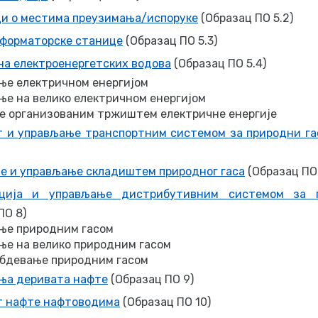
и о местима преузимања/испоруке
(Образац ПО 5.2)
форматорске станице
(Образац ПО 5.3)
а електроенергетских водова
(Образац ПО 5.4)
ње електричном енергијом
е на велико електричном енергијом
е организованим тржиштем електричне енергије
т и управљање транспортним системом за природни га
е и управљање складиштем природног гаса
(Образац ПО 
ција и управљање дистрибутивним системом за 
ПО 8)
ње природним гасом
ње на велико природним гасом
абдевање природним гасом
ња деривата нафте
(Образац ПО 9)
т нафте нафтоводима
(Образац ПО 10)