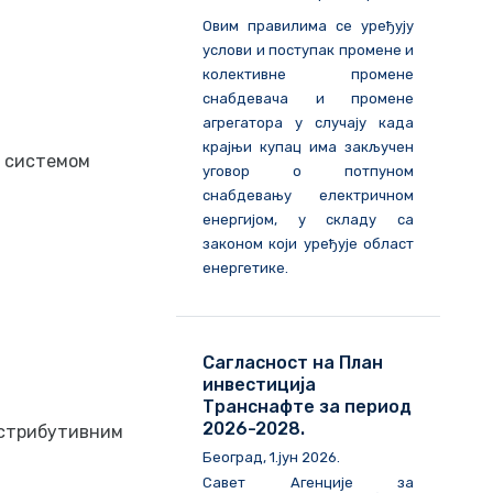
Овим правилима се уређују
услови и поступак промене и
колективне промене
снабдевача и промене
агрегатора у случају када
крајњи купац има закључен
м системом
уговор о потпуном
снабдевању електричном
енергијом, у складу са
законом који уређује област
енергетике.
Сагласност на План
инвестиција
Транснафте за период
2026-2028.
истрибутивним
Београд, 1.јун 2026.
Савет Агенције за