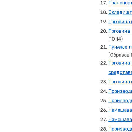
Транспор
Складиште
Трговина 
Трговина
ПО 14)
Пуњење п
(Образац 
Трговина 
средстав
Трговина 
Производ
Производ
Намешавањ
Намешава
Производ