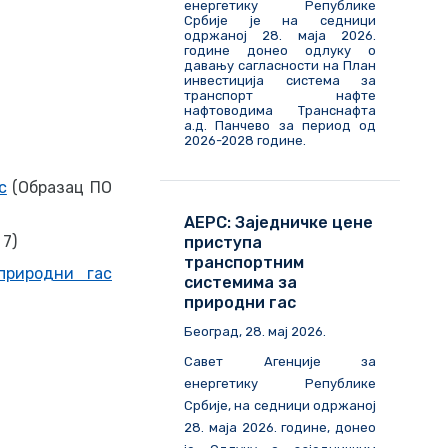
енергетику Републике
Србије је на седници
одржаној 28. маја 2026.
године донео одлуку о
давању сагласности на План
инвестиција система за
транспорт нафте
нафтоводима Транснафта
а.д. Панчево за период од
2026-2028 године.
с
(Образац ПО
АЕРС: Заједничке цене
7)
приступа
транспортним
природни гас
системима за
природни гас
Београд, 28. мај 2026.
Савет Агенције за
енергетику Републике
Србије, на седници одржаној
28. маја 2026. године, донео