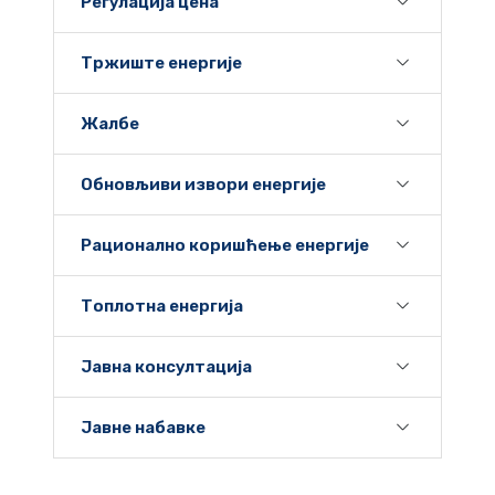
Регулација цена
Тржиште енергије
Жалбе
Обновљиви извори енергије
Рационално коришћење енергије
Топлотна енергија
Јавна консултација
Јавне набавке