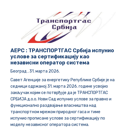
АЕРС : ТРАНСПОРТГАС Србија испунио
услове за сертификацију као
независни оператор система
Београд , 31. марта 2026.
Савет Агенције за енергетику Републике Србије је на
седници одржаној 31. марта 2026. године усвојио
закључак којим се потврђује да је ТРАНСПОРТГАС
СРБИЈА д.о.о. Нови Сад испунио услове за правно и
функционално раздвајање власништва над
транспортном мрежом природног гаса и тиме
испунио прописане услове за сертификацију по
моделу независног оператора система.