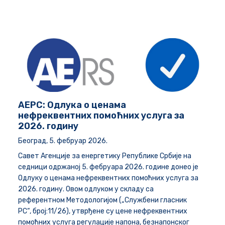
AЕРС: Одлукa о ценама
нефреквентних помоћних услуга за
2026. годину
Београд, 5. фебруар 2026.
Савет Агенције за енергетику Републике Србије на
седници одржаној 5. фебруара 2026. године донео је
Одлуку о ценама нефреквентних помоћних услуга за
2026. годину.
Овом одлуком у складу са
референтном
Методологијом („Службени гласник
РС“, број:11/26), утврђене су цене нефреквентних
помоћних услуга регулације напона, безнапонског