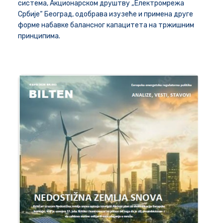
система, Акционарском друштву „Електромрeжа
Србије“ Београд, одобрава изузеће и примена друге
форме набавке балансног капацитета на тржишним
принципима.