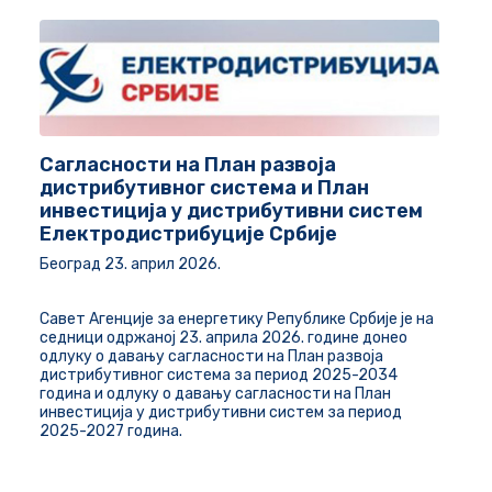
Сагласности на План развоја
дистрибутивног система и План
инвестиција у дистрибутивни систем
Електродистрибуције Србије
Београд
23
.
април
202
6
.
Савет Агенције за енергетику Републике Србије је на
седници одржаној 23. априла 2026. године донео
одлуку о давању сагласности на План развоја
дистрибутивног система за период 2025-2034
година и одлуку о давању сагласности на План
инвестиција у дистрибутивни систем за период
2025-2027 година.