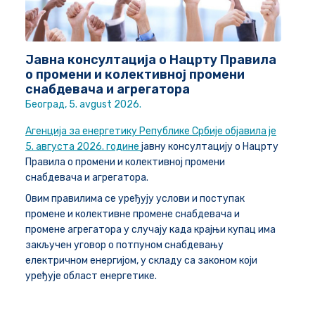
Јавна консултација о Нацрту Правила
о промени и колективној промени
снабдевача и агрегатора
Београд
, 5. avgust 2026.
Агенција за енергетику Републике Србије објавила је
5. августа 2026. године
јавну консултацију о Нацрту
Правила о промени и колективној промени
снабдевача и агрегатора.
Овим правилима се уређују услови и поступак
промене и колективне промене снабдевача и
промене агрегатора у случају када крајњи купац има
закључен уговор о потпуном снабдевању
електричном енергијом, у складу са законом који
уређује област енергетике.