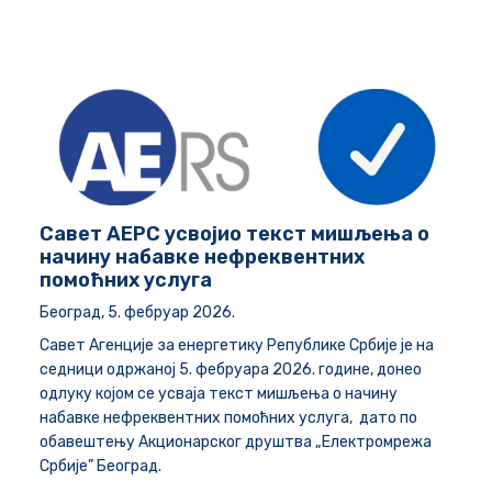
Савет АЕРС усвојио текст мишљења о
начину набавке нефреквентних
помоћних услуга
Београд, 5. фебруар 2026.
Савет Агенције за енергетику Републике Србије је на
седници одржаној 5. фебруара 2026. године, донео
одлуку којом се усваја текст мишљења о начину
набавке нефреквентних помоћних услуга, дато по
обавештењу Акционарског друштва „Електромрежа
Србије” Београд.