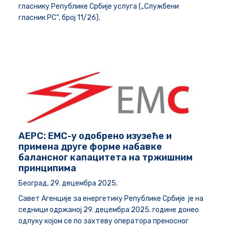
гласнику Републике Србије услуга („Службени
гласник РС“, број 11/26)
.
АЕРС: ЕМС-у одобрено изузеће и
примена друге форме набавке
балансног капацитета на тржишним
принципима
Београд, 29. децембра 2025.
Савет Агенције за енергетику Републике Србије је на
седници одржаној 29. децембра 2025. године донео
одлуку којом се по захтеву оператора преносног