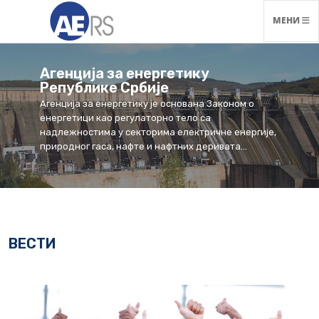
НАВИГАЦ
МЕНИ
Агенција за енергетику
Републике Србије
Агенција за енергетику је основана Законом о
енергетици као регулаторно тело са
надлежностима у секторима електричне енергије,
природног гаса, нафте и нафтних деривата...
ВЕСТИ