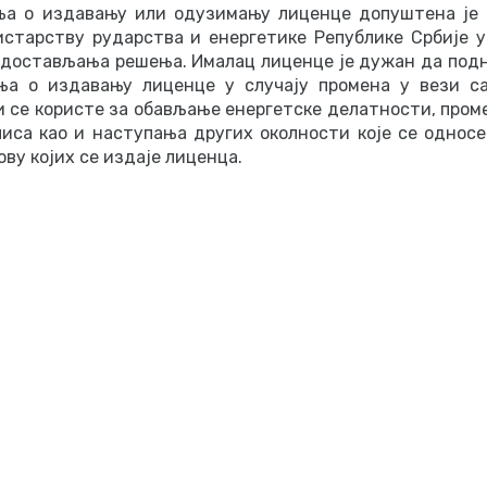
а о издавању или одузимању лиценце допуштена је 
старству рударства и енергетике Републике Србије у
 достављања решења. Ималац лиценце је дужан да подн
а о издавању лиценце у случају промена у вези са
и се користе за обављање енергетске делатности, пром
писа као и наступања других околности које се однос
ову којих се издаје лиценца.