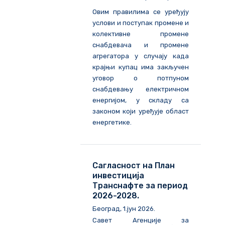
Овим правилима се уређују
услови и поступак промене и
колективне промене
снабдевача и промене
агрегатора у случају када
крајњи купац има закључен
уговор о потпуном
снабдевању електричном
енергијом, у складу са
законом који уређује област
енергетике.
Сагласност на План
инвестиција
Транснафте за период
2026-2028.
Београд, 1.јун 2026.
Савет Агенције за