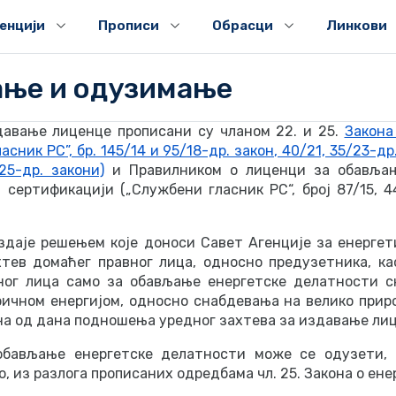
генцији
Прописи
Обрасци
Линкови
ање и одузимање
давање лиценце прописани су чланом 22. и 25.
Закона
сник РС”, бр. 145/14 и 95/18-др. закон, 40/21, 35/23-др.
25-др. закони)
и Правилником о лиценци за обављањ
сертификацији („Службени гласник РС“, број 87/15, 44
здаје решењем које доноси Савет Агенције за енергет
хтев домаћeг правног лица, односно предузетника, ка
ног лица само за обављање енергетске делатности 
ричном енергијом, односно снабдевања на велико прир
ана од дана подношења уредног захтева за издавање ли
обављање енергетске делатности може се одузети, 
о, из разлога прописаних одредбама чл. 25. Закона о ене