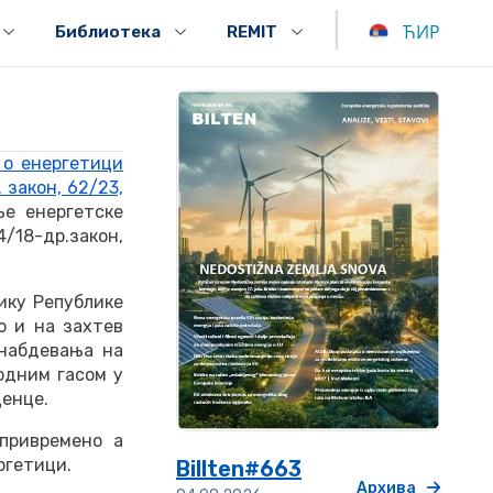
|
ЋИР
Библиотека
REMIT
 о енергетици
 закон, 62/23,
е енергетске
/18-др.закон,
ику Републике
о и на захтев
снабдевања на
одним гасом у
ценце.
привремено а
ргетици.
Billten#663
Архива