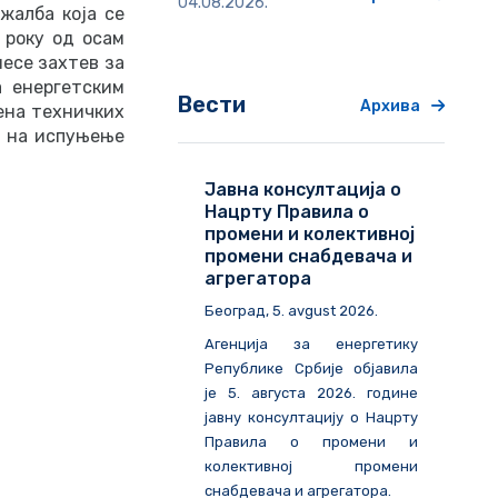
04.08.2026.
жалба која се
 року од осам
есе захтев за
 енергетским
Вести
Архива
ена техничких
е на испуњење
Јавна консултација о
Нацрту Правила о
промени и колективној
промени снабдевача и
агрегатора
Београд
, 5. avgust 2026.
Агенција за енергетику
Републике Србије објавила
је 5. августа 2026. године
јавну консултацију о Нацрту
Правила о промени и
колективној промени
снабдевача и агрегатора.