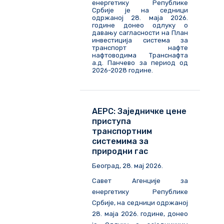
енергетику Републике
Србије је на седници
одржаној 28. маја 2026.
године донео одлуку о
давању сагласности на План
инвестиција система за
транспорт нафте
нафтоводима Транснафта
а.д. Панчево за период од
2026-2028 године.
АЕРС: Заједничке цене
приступа
транспортним
системима за
природни гас
Београд, 28. мај 2026.
Савет Агенције за
енергетику Републике
Србије, на седници одржаној
28. маја 2026. године, донео