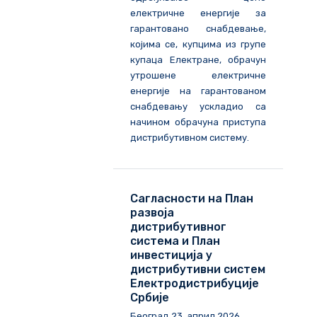
електричне енергије за
гарантовано снабдевање,
којима се, купцима из групе
купаца Електране, обрачун
утрошене електричне
енергије на гарантованом
снабдевању ускладио са
начином обрачуна приступа
дистрибутивном систему.
Сагласности на План
развоја
дистрибутивног
система и План
инвестиција у
дистрибутивни систем
Електродистрибуције
Србије
Београд
23
.
април
202
6
.