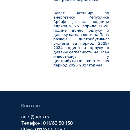
Савет Агенције за
енергетику Републике
Србије је на седници
одржаној 23. априла 2026.
године донео одлуку о
давању сагласности на План
развоја дистрибутивног
система за период 2025-
2034 година и одлуку о
давању сагласности на План
инвестиција у
дистрибутивни систем за
период 2025-2027 година.
Контакт
aers@aers.rs
Телефон: 011/63 50 130
Факс: 011/63 50 180