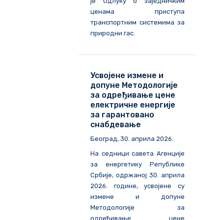
је Одлуку о заједничким
ценама приступа
транспортним системима за
природни гас.
Усвојене измене и
допуне Методологије
за одређивање цене
електричне енергије
за гарантовано
снабдевање
Београд, 30. априла 2026.
На седници савета Агенције
за енергетику Републике
Србије, одржаној 30. априла
2026. године, усвојене су
измене и допуне
Методологије за
одређивање цене