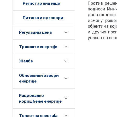
Против решењ
Регистар лиценци
подноси Мини
дана од дана
Питања и одговори
измену решењ
објектима кој
и других про
Регулација цена
услова на осн
Тржиште енергије
Жалбе
Обновљиви извори
енергије
Рационално
коришћење енергије
Топлотна енергија