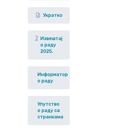
Укратко
Извештај
о раду
2025.
Информатор
о раду
Упутство
o раду са
странкама