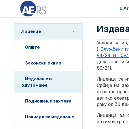
О А
Издав
Лиценце
Услови за из
Опште
(„Службени гла
94/24 и 109/
делатности и 
Законски оквир
83/21).
Издавање и
Лиценца се и
одузимање
Србије на за
страног прав
велико елект
Подношење захтева
року од 30 д
Лиценца за 
Накнада за издавање
затим и трајн