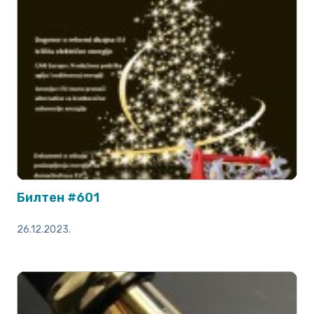
Билтен #601
26.12.2023.