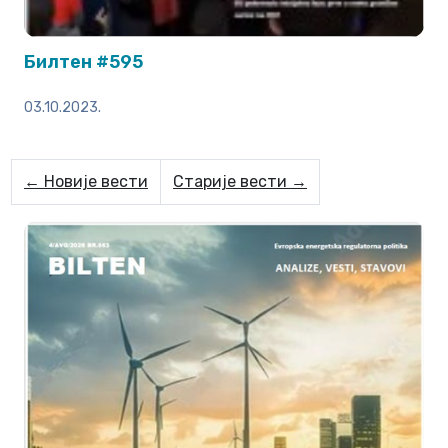
Билтен #595
03.10.2023.
← Новије вести
Старије вести →