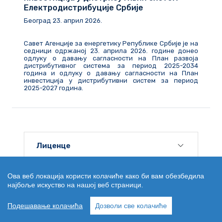
Електродистрибуције Србије
Београд
23
.
април
202
6
.
Савет Агенције за енергетику Републике Србије је на
седници одржаној 23. априла 2026. године донео
одлуку о давању сагласности на План развоја
дистрибутивног система за период 2025-2034
година и одлуку о давању сагласности на План
инвестиција у дистрибутивни систем за период
2025-2027 година.
Лиценце
Регулација цена
Ова веб локација користи колачиће како би вам обезбедила
најбоље искуство на нашој веб страници.
Тржиште енергије
Подешавање колачића
Дозволи све колачиће