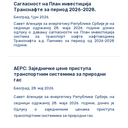
Сагласност на План инвестиција
Транснафте за период 2026-2028.
Београд, 1.јун 2026.
Савет Агенције за енергетику Републике Србије је на
седници одржаној 28. маја 2026. године донео
одлуку о давању сагласности на План инвестиција
система за транспорт нафте нафтоводима
Транснафта а.д. Панчево за период од 2026-2028
године.
АЕРС: Заједничке цене приступа
транспортним системима за природни
гас
Београд, 28. мај 2026.
Савет Агенције за енергетику Републике Србије, на
седници одржаној 28. маја 2026. године, донео је
Одлуку о заједничким ценама приступа
транспортним системима за природни гас.