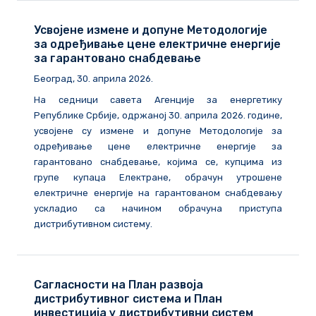
Усвојене измене и допуне Методологије
за одређивање цене електричне енергије
за гарантовано снабдевање
Београд, 30. априла 2026.
На седници савета Агенције за енергетику
Републике Србије, одржаној 30. априла 2026. године,
усвојене су измене и допуне Методологије за
одређивање цене електричне енергије за
гарантовано снабдевање, којима се, купцима из
групе купаца Електране, обрачун утрошене
електричне енергије на гарантованом снабдевању
ускладио са начином обрачуна приступа
дистрибутивном систему.
Сагласности на План развоја
дистрибутивног система и План
инвестиција у дистрибутивни систем