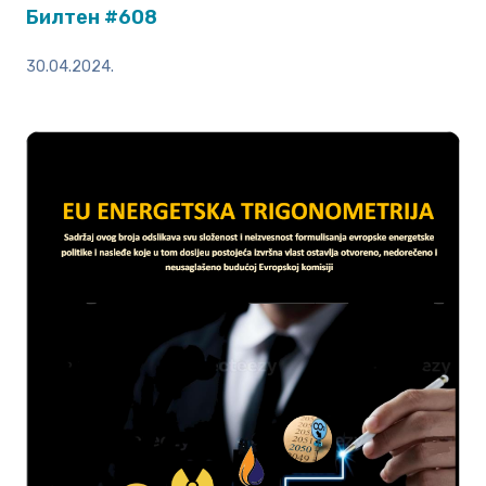
Билтен #608
30.04.2024.