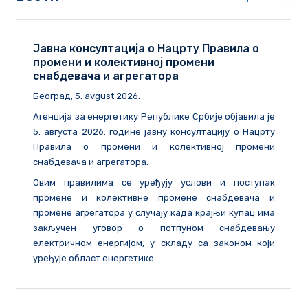
Јавна консултација о Нацрту Правила о
промени и колективној промени
снабдевача и агрегатора
Београд
, 5. avgust 2026.
Агенција за енергетику Републике Србије објавила је
5. августа 2026. године
јавну консултацију о Нацрту
Правила о промени и колективној промени
снабдевача и агрегатора.
Овим правилима се уређују услови и поступак
промене и колективне промене снабдевача и
промене агрегатора у случају када крајњи купац има
закључен уговор о потпуном снабдевању
електричном енергијом, у складу са законом који
уређује област енергетике.