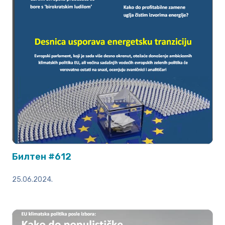
Билтен #612
25.06.2024.