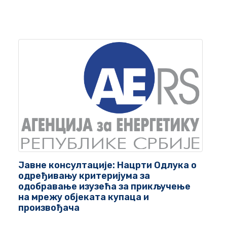
Јавне консултације: Нацрти Одлука о
одређивању критеријума за
одобравање изузећа за прикључење
на мрежу објеката купаца и
произвођача