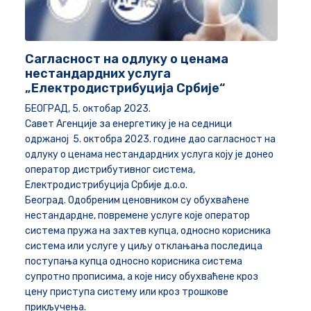
Сагласност на одлуку о ценама
нестандардних услуга
„Електродистрибуција Србије“
БЕОГРАД, 5. октобар 2023.
Савет Агенције за енергетику је на седници
одржаној 5. октобра 2023. године дао сагласност на
одлуку о ценама нестандардних услуга коју је донео
оператор дистрибутивног система,
Електродистрибуција Србије д.о.о.
Београд. Одобреним ценовником су обухваћене
нестандардне, повремене услуге које оператор
система пружа на захтев купца, односно корисника
система или услуге у циљу отклањања последица
поступања купца односно корисника система
супротно прописима, а које нису обухваћене кроз
цену приступа систему или кроз трошкове
прикључења.