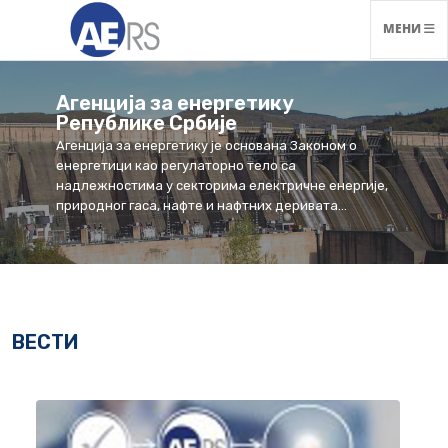
НАВИГАЦ
МЕНИ
Агенција за енергетику
Републике Србије
Агенција за енергетику је основана Законом о
енергетици као регулаторно тело са
надлежностима у секторима електричне енергије,
природног гаса, нафте и нафтних деривата...
ВЕСТИ