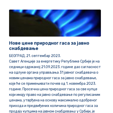
Нове цене природног гаса за јавно
снабдевање
БЕОГРАД, 21. септембар 2023.
Савет Агенције за енергетику Републике Србије је на
седници одржаној 21.09.2023. године дао сагласност
на одлуке органа управљања 31 јавног снабдевача о
новим ценама природног гаса за јавно снабдевање,
које ће се примењивати почев од 1. новембра 2023.
године. Просечна цена природног гаса за све купце
који имају право на јавно снабдевање по регулисаним
ценама, утврђена на основу максимално одобреног
прихода и предвиђених количина природног гаса за
продају купцима на јавном снабдевању у Србији, је