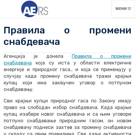
НАВИГАЦ
МЕНИ
Правила о промени
снабдевача
Агенција је донела
Правила о промени
снабдевача
која су иста у области електричне
енергије и природног гаса., и која се примењују у
случјау када промену снабдевача тражи крајњи
купац који има закључен уговор о потпуном
снабдевању.
Сви крајњи купци природног гаса по Закону имају
право на слободан избор снабдевача. Када крајњи
купац изабере новог снабдевача и са њим уговори
потпуно снабдевање природним гасом, он новом
снабдевачу поднеси захтев за промену снабдевача
у складу са овим правилима. Све даље активности