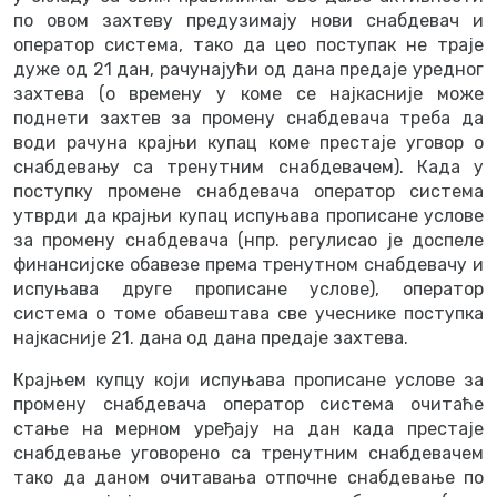
по овом захтеву предузимају нови снабдевач и
оператор система, тако да цео поступак не траје
дуже од 21 дан, рачунајући од дана предаје уредног
захтева (о времену у коме се најкасније може
поднети захтев за промену снабдевача треба да
води рачуна крајњи купац коме престаје уговор о
снабдевању са тренутним снабдевачем). Када у
поступку промене снабдевача оператор система
утврди да крајњи купац испуњава прописане услове
за промену снабдевача (нпр. регулисао je доспеле
финансијске обавезе према тренутном снабдевачу и
испуњава друге прописане услове), оператор
система о томе обавештава све учеснике поступка
најкасније 21. дана од дана предаје захтева.
Крајњем купцу који испуњава прописане услове за
промену снабдевача оператор система очитаће
стање на мерном уређају на дан када престаје
снабдевање уговорено са тренутним снабдевачем
тако да даном очитавања отпочне снабдевање по