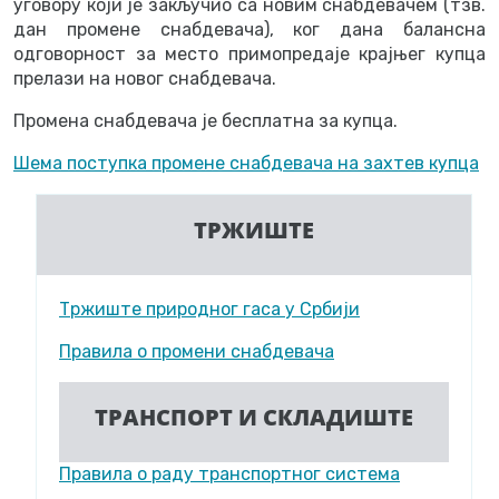
уговору који је закључио са новим снабдевачем (тзв.
дан промене снабдевача), ког дана балансна
одговорност за место примопредаје крајњег купца
прелази на новог снабдевача.
Промена снабдевача је бесплатна за купца.
Шема поступка промене снабдевача на захтев купца
ТРЖИШТЕ
Тржиште природног гаса у Србији
Правила о промени снабдевача
ТРАНСПОРТ И СКЛАДИШТЕ
Правила о раду транспортног система