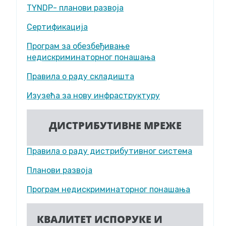
TYNDP- планови развоја
Сертификација
Програм за обезбеђивање
недискриминаторног понашања
Правила о раду складишта
Изузећа за нову инфраструктуру
ДИСТРИБУТИВНЕ МРЕЖЕ
Правила о раду дистрибутивног система
Планови развоја
Програм недискриминаторног понашања
КВАЛИТЕТ ИСПОРУКЕ И