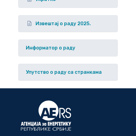
Извештај о раду 2025.
Информатор о раду
Упутство o раду са странкама