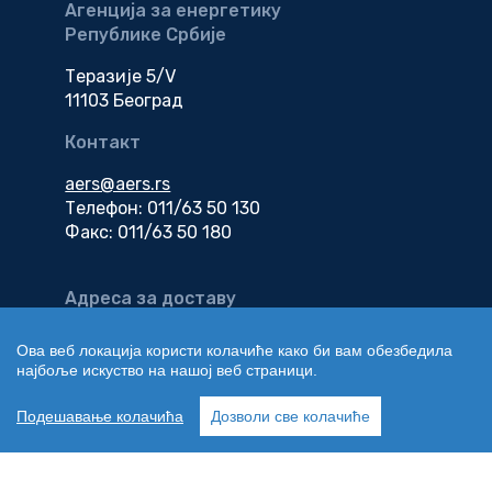
Агенција за енергетику
Републике Србије
Теразије 5/V
11103 Београд
Контакт
aers@aers.rs
Телефон: 011/63 50 130
Факс: 011/63 50 180
Адреса за доставу
електронске
документације
Ова веб локација користи колачиће како би вам обезбедила
најбоље искуство на нашој веб страници.
edokumenti@aers.rs
Подешавање колачића
Дозволи све колачиће
Copyright | Агенција за енергетику Републике Србије