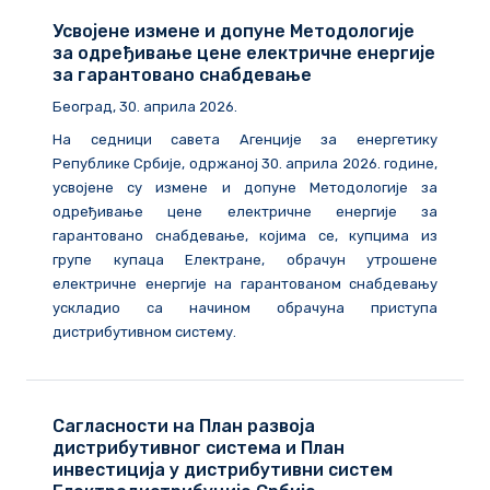
Усвојене измене и допуне Методологије
за одређивање цене електричне енергије
за гарантовано снабдевање
Београд, 30. априла 2026.
На седници савета Агенције за енергетику
Републике Србије, одржаној 30. априла 2026. године,
усвојене су измене и допуне Методологије за
одређивање цене електричне енергије за
гарантовано снабдевање, којима се, купцима из
групе купаца Електране, обрачун утрошене
електричне енергије на гарантованом снабдевању
ускладио са начином обрачуна приступа
дистрибутивном систему.
Сагласности на План развоја
дистрибутивног система и План
инвестиција у дистрибутивни систем