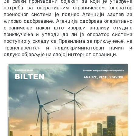
За сваки производни објекат за који је утврђена
потреба за оперативним ограничењем, оператор
преносног система је поднео Агенцији захтев за
њихово одобравање. Агенција одобрава оперативно
ограничење након што изврши анализу студије
прикључења и утврди да ли је оператор система
поступио у складу са Правилима за прикључење, на
транспарентан и недискриминаторан начин и
одлуке објављује на својој интернет страници.