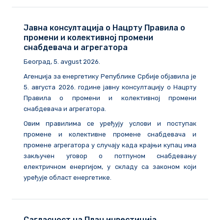
Јавна консултација о Нацрту Правила о
промени и колективној промени
снабдевача и агрегатора
Београд
, 5. avgust 2026.
Агенција за енергетику Републике Србије објавила је
5. августа 2026. године
јавну консултацију о Нацрту
Правила о промени и колективној промени
снабдевача и агрегатора.
Овим правилима се уређују услови и поступак
промене и колективне промене снабдевача и
промене агрегатора у случају када крајњи купац има
закључен уговор о потпуном снабдевању
електричном енергијом, у складу са законом који
уређује област енергетике.
Сагласност на План инвестиција