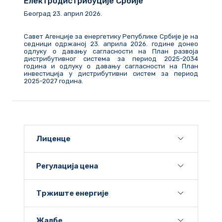
Електродистрибуције Србије
Београд
23
.
април
202
6
.
Савет Агенције за енергетику Републике Србије је на
седници одржаној 23. априла 2026. године донео
одлуку о давању сагласности на План развоја
дистрибутивног система за период 2025-2034
година и одлуку о давању сагласности на План
инвестиција у дистрибутивни систем за период
2025-2027 година.
Лиценце
Регулација цена
Тржиште енергије
Жалбе