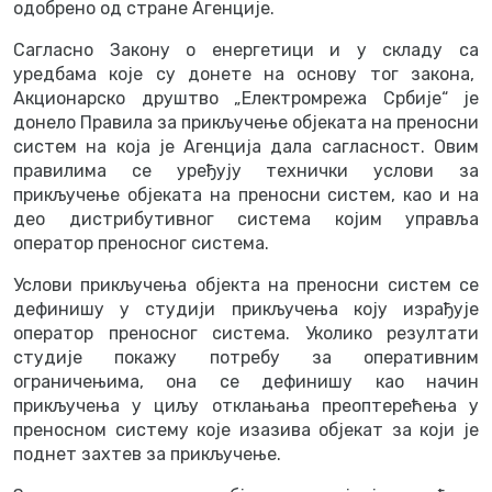
одобрено од стране Агенције.
Сагласно Закону о енергетици и у складу са
уредбама које су донете на основу тог закона,
Акционарско друштво „Електромрежа Србије“ је
донело Правила за прикључење објеката на преносни
систем на која је Агенција дала сагласност. Овим
правилима се уређују технички услови за
прикључење објеката на преносни систем, као и на
део дистрибутивног система којим управља
оператор преносног система.
Услови прикључења објекта на преносни систем се
дефинишу у студији прикључења коју израђује
оператор преносног система. Уколико резултати
студије покажу потребу за оперативним
ограничењима, она се дефинишу као начин
прикључења у циљу отклањања преоптерећења у
преносном систему које изазива објекат за који је
поднет захтев за прикључење.