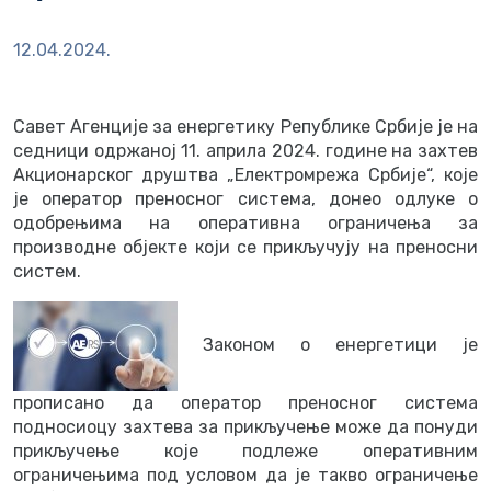
12.04.2024.
Савет Агенције за енергетику Републике Србије је на
седници одржаној 11. априла 2024. године на захтев
Акционарског друштва „Електромрежа Србије“, које
је оператор преносног система, донео одлуке о
одобрењима на оперативна ограничења за
производне објекте који се прикључују на преносни
систем.
Законом о енергетици је
прописано да оператор преносног система
подносиоцу захтева за прикључење може да понуди
прикључење које подлеже оперативним
ограничењима под условом да је такво ограничење